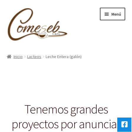
Ir
Ir
Menú
a
al
la
contenido
navegación
Inicio
Inicio
Lacteos
Leche Entera (galón)
Carrito
Contacto
Tenemos grandes
proyectos por anunciar