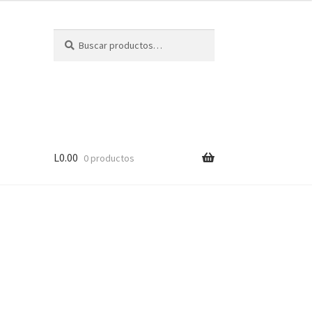
Buscar
Buscar
por:
L
0.00
0 productos