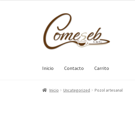
Ir
Ir
a
al
la
contenido
navegación
Inicio
Contacto
Carrito
Inicio
Carrito
Contacto
Inicio
Uncategorized
Pozol artesanal