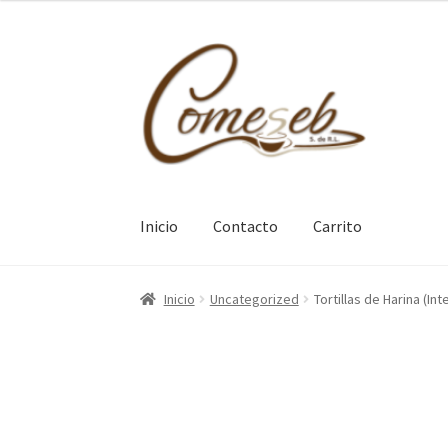
Ir
Ir
a
al
la
contenido
navegación
Inicio
Contacto
Carrito
Inicio
Carrito
Contacto
Inicio
Uncategorized
Tortillas de Harina (Int