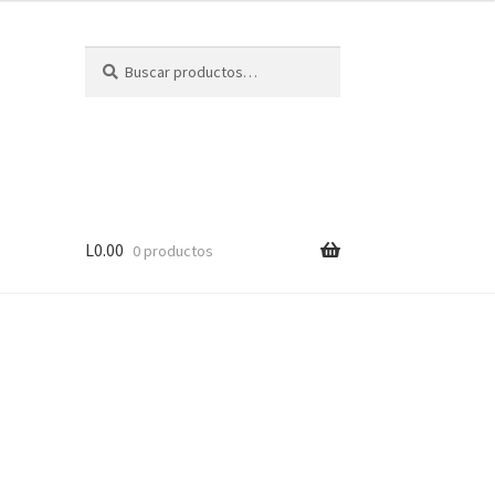
Buscar
Buscar
por:
L
0.00
0 productos