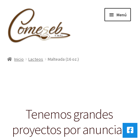
Ir
Ir
Menú
a
al
la
contenido
navegación
Inicio
Inicio
Lacteos
Malteada (16 oz.)
Carrito
Contacto
Tenemos grandes
proyectos por anunciar